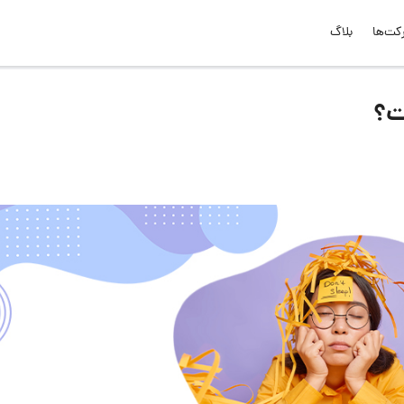
کت‌ها
بلاگ
ت؟