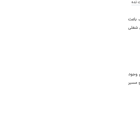
 باعث
 شغلی
 وجود
و مسیر