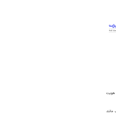
جاب‌ویژن
حقوق و دستمزد
رزومه
زندگی شغلی بهتر
فریلنسر
قانون کار
کارفرمایان
گزارش‌های آماری
مصاحبه شغلی
معرفی شرکت ها
معرفی متخصصان منابع انسانی
دن هویت
معرفی مشاغل
نمایشگاه کار
 مانند