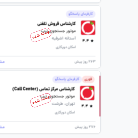
کارفرمای پاسخگو
کارشناس فروش تلفنی
موتور جستجوی ترب
بسته شده
آستانه اشرفیه
4.4
امکان دورکاری
مش
263 روز پیش
فوری
کارفرمای پاسخگو
کارشناس مرکز تماس (Call Center)
موتور جستجوی ترب
بسته شده
تهران، طرشت
4.4
امکان دورکاری
مش
276 روز پیش