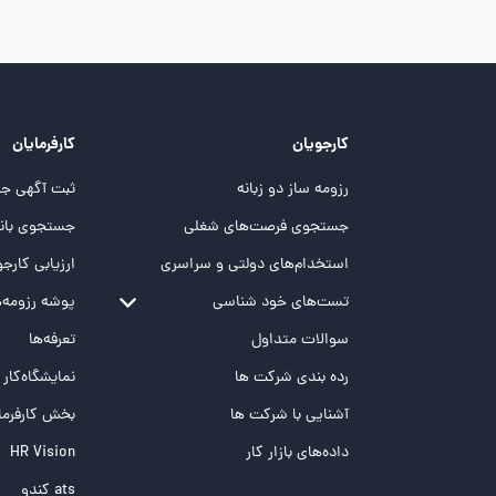
کارجویان
کارفرمایان
رزومه ساز دو زبانه
ثبت آگهی جد
جستجوی فرصت‌های شغلی
جستجوی بانک
استخدام‌های دولتی و سراسری
ارزیابی کارجو
تست‌های خود شناسی
پوشه‌‌ رزومه‌
تست MBTI
سوالات متداول
تعرفه‌ها
تست تیپ سنجی شغلی Holland
رده بندی شرکت ها
نمایشگاه‌کار
تست NEO
آشنایی با شرکت ها
بخش کارفرما
تست هوش های چندگانه
داده‌های بازار کار
HR Vision
تست هوش هیجانی Bar-On
ats کندو