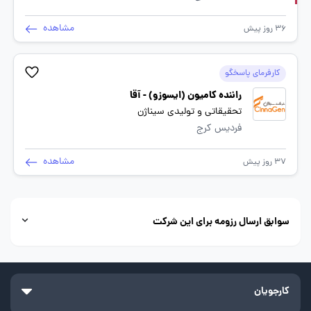
مشاهده
36 روز پیش
کارفرمای پاسخگو
راننده کامیون (ایسوزو) - آقا
تحقیقاتی و تولیدی سیناژن
فردیس کرج
مشاهده
37 روز پیش
سوابق ارسال رزومه برای این شرکت
کارجویان