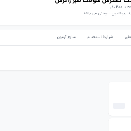
کت گسترش سوخت سبز زاگرس
z
ید بیواتانول سوختی می باشد
لی
شرایط استخدام
منابع آزمون