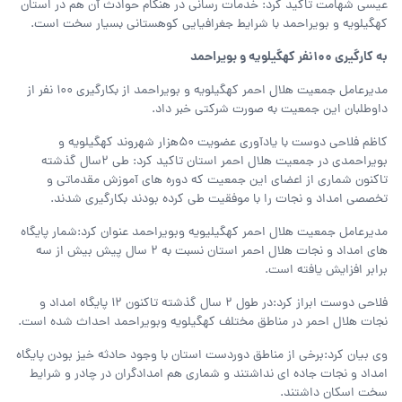
عیسی شهامت تاکید کرد: خدمات رسانی در هنگام حوادث آن هم در استان
کهگیلویه و بویراحمد با شرایط جغرافیایی کوهستانی بسیار سخت است.
به کارگیری 100نفر کهگیلویه و بویراحمد
مدیرعامل جمعیت هلال احمر کهگیلویه و بویراحمد از بکارگیری 100 نفر از
داوطلبان این جمعیت به صورت شرکتی خبر داد.
کاظم فلاحی دوست با یادآوری عضویت 50هزار شهروند کهگیلویه و
بویراحمدی در جمعیت هلال احمر استان تاکید کرد: طی 2سال گذشته
تاکنون شماری از اعضای این جمعیت که دوره های آموزش مقدماتی و
تخصصی امداد و نجات را با موفقیت طی کرده بودند بکارگیری شدند.
مدیرعامل جمعیت هلال احمر کهگیلیویه وبویراحمد عنوان کرد:شمار پایگاه
های امداد و نجات هلال احمر استان نسبت به 2 سال پیش بیش از سه
برابر افزایش یافته است.
فلاحی دوست ابراز کرد:در طول 2 سال گذشته تاکنون 12 پایگاه امداد و
نجات هلال احمر در مناطق مختلف کهگیلویه وبویراحمد احداث شده است.
وی بیان کرد:برخی از مناطق دوردست استان با وجود حادثه خیز بودن پایگاه
امداد و نجات جاده ای نداشتند و شماری هم امدادگران در چادر و شرایط
سخت اسکان داشتند.