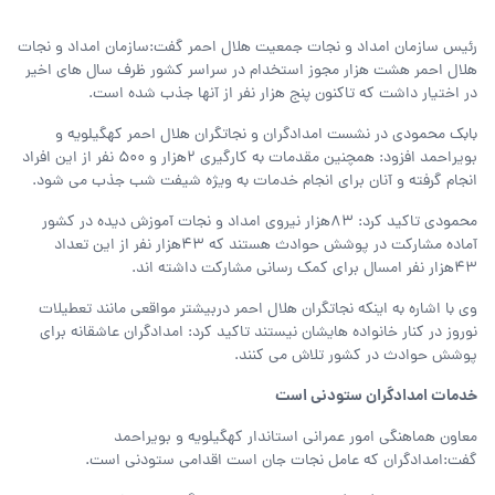
رئیس سازمان امداد و نجات جمعیت هلال احمر گفت:سازمان امداد و نجات
هلال احمر هشت هزار مجوز استخدام در سراسر کشور ظرف سال های اخیر
در اختیار داشت که تاکنون‌ پنج هزار نفر از آنها جذب‌ شده است.
بابک محمودی در نشست امدادگران و نجاتگران هلال احمر کهگیلویه و
بویراحمد افزود: همچنین مقدمات به کارگیری 2هزار و 500 نفر از این افراد
انجام گرفته و آنان برای انجام خدمات به ویژه شیفت شب جذب می شود.
محمودی تاکید کرد: 83هزار نیروی امداد و نجات آموزش دیده در کشور
آماده مشارکت در پوشش حوادث هستند که 43هزار نفر از این تعداد
43هزار نفر امسال برای کمک رسانی مشارکت داشته اند.
وی با اشاره به اینکه نجاتگران هلال احمر دربیشتر مواقعی مانند تعطیلات
نوروز در کنار خانواده هایشان نیستند تاکید کرد: امدادگران عاشقانه برای
پوشش حوادث در کشور تلاش می کنند.
خدمات امدادگران ستودنی است
معاون هماهنگی امور عمرانی استاندار کهگیلویه و بویراحمد
گفت:امدادگران که عامل نجات جان است اقدامی ستودنی است.