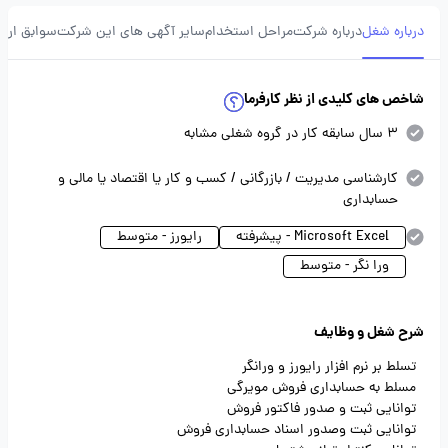
درباره شغل
درباره شرکت
مراحل استخدام
سایر آگهی های این شرکت
سوابق ارسا
شاخص های کلیدی از نظر کارفرما
3 سال سابقه کار در گروه شغلی مشابه
کارشناسی مدیریت / بازرگانی / کسب و کار یا اقتصاد یا مالی و
حسابداری
Microsoft Excel - پیشرفته
رایورز - متوسط
ورا نگر - متوسط
شرح شغل و وظایف
تسلط بر نرم افزار رایورز و ورانگر
مسلط به حسابداری فروش مویرگی
توانایی ثبت و صدور فاکتور فروش
توانایی ثبت وصدور اسناد حسابداری فروش