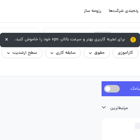
رده‌بندی شرکت‌ها
رزومه ساز
×
پژوهش
برای تجربه کاربری بهتر و سرعت بالاتر، vpn خود را خاموش کنید.
کارآموزی
حقوق
سابقه کاری
سطح ارشدیت
یامک