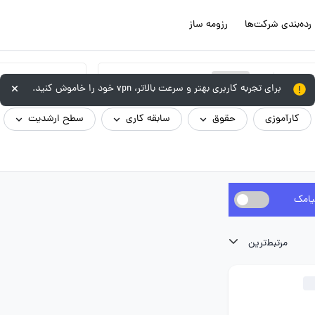
رده‌بندی شرکت‌ها
رزومه ساز
×
پژوهش
برای تجربه کاربری بهتر و سرعت بالاتر، vpn خود را خاموش کنید.
کارآموزی
حقوق
سابقه کاری
سطح ارشدیت
یامک