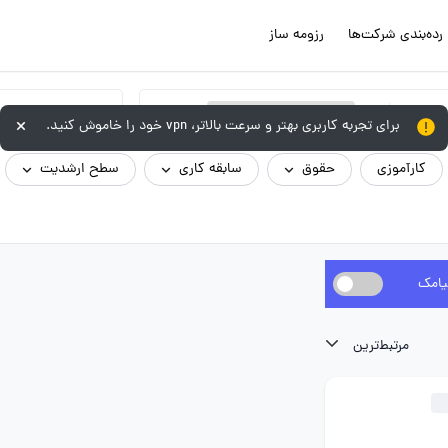
رده‌بندی شرکت‌ها
رزومه ساز
×
تکنسین فنی / تعمیرکار / کارگر ماهر
برای تجربه کاربری بهتر و سرعت بالاتر، vpn خود را خاموش کنید.
کارآموزی
حقوق
سابقه کاری
سطح ارشدیت
یامک