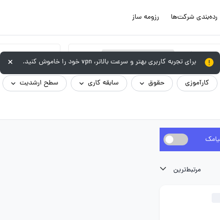
رده‌بندی شرکت‌ها
رزومه ساز
×
تکنسین فنی / تعمیرکار / کارگر ماهر
برای تجربه کاربری بهتر و سرعت بالاتر، vpn خود را خاموش کنید.
کارآموزی
حقوق
سابقه کاری
سطح ارشدیت
یامک