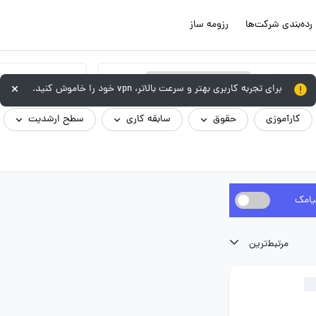
رده‌بندی شرکت‌ها
رزومه ساز
×
فروش و بازاریابی - فروشنده / بازاریاب و ویزیتور / صندوقدار
برای تجربه کاربری بهتر و سرعت بالاتر، vpn خود را خاموش کنید.
کارآموزی
حقوق
سابقه کاری
سطح ارشدیت
یامک