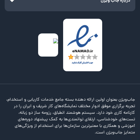
درباره جاب ویژن
کارشناس فنی خودرو
کارگر تراشکاری
لوله کش
مدیر تأسیسات مکانیک
مدیر نگهداری و تعمیرات
نصاب
نصاب کرکره برقی
نصاب دوربین مداربسته
نقاش خودرو
نقاش
سرپرست دفتر فنی
جوشکار
اپراتور CNC
تراشکار
مونتاژکار
تکنسین مکانیک
تکنسین برق
نگهداری و تعمیرات
استخدام تاسیسات موتورخانه
نقاش ساختمان
جاب‌ویژن بعنوان اولین ارائه دهنده بسته جامع خدمات کاریابی و استخدام،
تجربه برگزاری موفق ادوار مختلف نمایشگاه‌های کار شریف و ایران را در
کارنامه کاری خود دارد. سیستم هوشمند انطباق، رزومه ساز دو زبانه،
تست‌های خودشناسی، ارتقای توانمندی‌ها به کمک پیشنهاد دوره‌های
آموزشی و همکاری با معتبرترین سازمان‌ها برای استخدام از ویژگی‌های
متمایز جاب‌ویژن است.