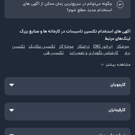
چگونه می‌توانم در سریع‌ترین زمان ممکن از آگهی های
3
استخدام جدید مطلع شوم؟
آگهی های استخدام تکنسین تاسیسات در کارخانه ها و صنایع بزرگ
لینک‌های مرتبط
جوشکار
اپراتور CNC
تراشکار
مونتاژکار
تکنسین مکانیک
تکنسین
برق
کارشناس نگهداری و تعمیرات
تکنسین فنی
مشاهده بیشتر
لینک‌های مرتبط
تکنسین فنی
برقکار خودرو
تعمیرکار تعویض روغن
کارگر فنی
کارجویان
اپراتور دستگاه اکسترودر
کارگر رنگ کاری
کارگر ریخته گری
تزریق کار پلاستیک
برشکار
آهنگر
تعمیرکار بردهای الکترونیکی
تعمیرکار یخچال
تعمیرکار لوازم خانگی
تعمیرکار موبایل
تعمیرکار آسانسور
کارفرمایان
نصاب دستگاه تصفیه آب
تکنسین ماشین آلات سنگین
نصاب لوازم خانگی
دریل کار
دکل کار
سیم پیچ
فرزکار
قالب ساز
قلاویز کار