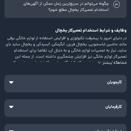
چگونه می‌توانم در سریع‌ترین زمان ممکن از آگهی‌های
3
استخدام تعمیرکار یخچال مطلع شوم؟
وظایف و شرایط استخدام تعمیرکار یخچال
در دنیای امروز با پیشرفت تکنولوژی و افزایش استفاده از لوازم خانگی برقی
مانند ماشین لباسشویی، یخچال فریزر، آبگرمکن، آبسردکن و یخچال ساید بای
ساید، نیاز به تعمیرات لوازم خانگی و به دنبال آن، تقاضا برای استخدام
تعمیرکار لوازم خانگی نیز افزایش چشمگیری داشته است. از جمله این
مشاهده بیشتر
تعمیرکاران می‌توان به تعمیرکار کولر گازی، تعمیرکار لباسشویی، تعمیرکار
آبگرمکن و تعمیرکار یخچال نام برد. در ادامه به شرح وظایف تعمیرکار یخچال،
معرفی فرصت‌های شغلی موجود برای این فرد و بررسی شرایط و مهارت‌های
موردنیاز برای استخدام تعمیرکار یخچال خواهیم پرداخت.
کارجویان
معرفی شغل تعمیرکار یخچال و بررسی فرصت‌های شغلی مختلف آن
شغل تعمیرکار یخچال، شغلی پر فرصت و پر اهمیت در عرصه تعمیرات
خانگی است. تعمیرکار یخچال یک فرد متخصص است که مسئولیت تشخیص
کارفرمایان
و رفع مشکلات فنی در یخچال‌ها و دستگاه‌های خنک‌کننده مشابه را بر عهده
دارد. این شغل به دلیل اهمیت یخچال در زندگی روزمره خانواده‌ها و
صنعت‌های مختلف، بسیار مهم است.