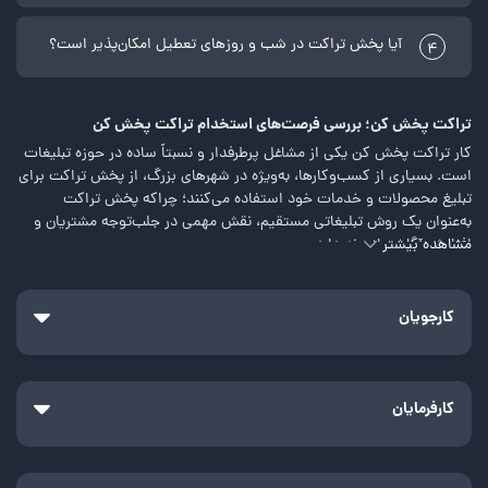
آیا پخش تراکت در شب و روزهای تعطیل امکان‌پذیر است؟
4
تراکت پخش کن؛ بررسی فرصت‌‌های استخدام تراکت پخش کن
کار تراکت پخش کن یکی از مشاغل پرطرفدار و نسبتاً ساده در حوزه تبلیغات
است. بسیاری از کسب‌وکارها، به‌ویژه در شهرهای بزرگ، از پخش تراکت برای
تبلیغ محصولات و خدمات خود استفاده می‌کنند؛ چراکه پخش تراکت
به‌عنوان یک روش تبلیغاتی مستقیم، نقش مهمی در جلب‌توجه مشتریان و
مشاهده بیشتر
افزایش آگاهی از برند دارد.
این شغل به دلیل انعطاف‌پذیری بالا و فرصت‌های شغلی متنوع، توجه
بسیاری از افراد به‌ویژه جوانان و دانشجویان را جلب کرده است. در این
کارجویان
مطلب به بررسی فرصت‌های استخدام تراکت پخش کن می‌پردازیم.
معرفی شغل تراکت پخش کن
کار تراکت پخش کن به دلیل نیاز روزافزون به تبلیغات، به‌ویژه در شهرهای
کارفرمایان
بزرگی مانند تهران و اصفهان، از اهمیت بالایی برخوردار است. این شغل
معمولاً نیاز به مهارت خاصی ندارد و متقاضیان می‌توانند به‌سرعت به بازار کار
این حرفه وارد شوند.