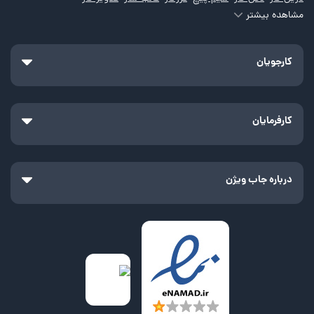
مشاهده بیشتر
کارشناس فنی خودرو
کارگر تراشکاری
لوله کش
مدیر تأسیسات مکانیک
مدیر نگهداری و تعمیرات
نصاب
نصاب کرکره برقی
کارجویان
نصاب دوربین مداربسته
نقاش خودرو
نقاش
سرپرست دفتر فنی
جوشکار
اپراتور CNC
تراشکار
مونتاژکار
تکنسین مکانیک
تکنسین برق
کارفرمایان
نگهداری و تعمیرات
تاسیسات
نقاش ساختمان
درباره جاب ویژن