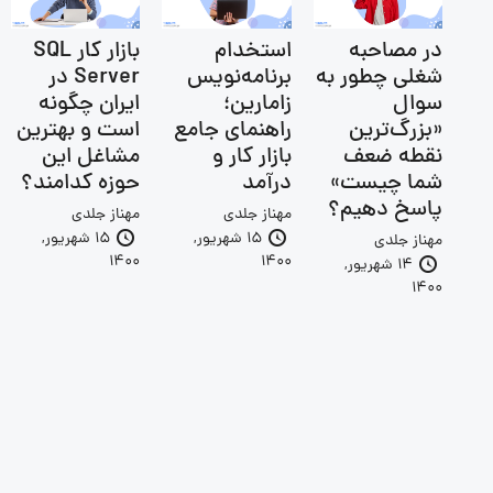
در مصاحبه
استخدام
بازار کار SQL
شغلی چطور به
برنامه‌نویس
Server در
سوال
زامارین؛
ایران چگونه
«بزرگ‌ترین
راهنمای جامع
است و بهترین
نقطه ضعف
بازار کار و
مشاغل این
شما چیست»
درآمد
حوزه کدامند؟
پاسخ دهیم؟
مهناز جلدی
مهناز جلدی
15 شهریور,
15 شهریور,
مهناز جلدی
1400
1400
14 شهریور,
1400