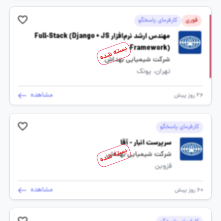
فوری
کارفرمای پاسخگو
مهندس ارشد نرم‌افزار Full-Stack (Django + JS
Framework)
بسته شده
شرکت شیمیایی بهداش
تهران، پونک
مشاهده
26 روز پیش
کارفرمای پاسخگو
سرپرست انبار - آقا
بسته شده
شرکت شیمیایی بهداش
قزوین
مشاهده
60 روز پیش