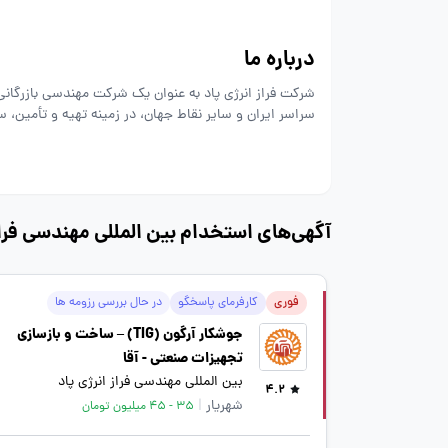
درباره ما
شرکت فراز انرژی پاد به عنوان یک شرکت مهندسی بازرگانی،ب
سراسر ایران و سایر نقاط جهان، در زمینه تهیه و تأمین
پتروشیمی (مکانیکال، الکتریکال، کنترل و ابزار دقیق) دا
آهن نیز گامی موثر در جهت همکاری و یاری میهن عزیزمان
آگهی‌های استخدام بین المللی مهندسی فراز
فوری
کارفرمای پاسخگو
در حال بررسی رزومه ها
جوشکار آرگون (TIG) – ساخت و بازسازی
تجهیزات صنعتی - آقا
بین المللی مهندسی فراز انرژی پاد
4.2
شهریار
|
35 - 45 میلیون تومان