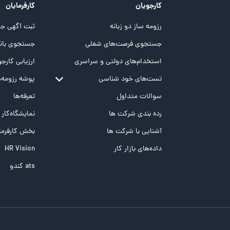
کارجویان
کارفرمایان
رزومه ساز دو زبانه
ثبت آگهی جد
جستجوی فرصت‌های شغلی
جستجوی بانک
استخدام‌های دولتی و سراسری
ارزیابی کارجو
تست‌های خود شناسی
پوشه‌‌ رزومه‌
تست MBTI
سوالات متداول
تعرفه‌ها
تست تیپ سنجی شغلی Holland
رده بندی شرکت ها
نمایشگاه‌کار
تست NEO
آشنایی با شرکت ها
بخش کارفرما
تست هوش های چندگانه
داده‌های بازار کار
HR Vision
تست هوش هیجانی Bar-On
ats کندو