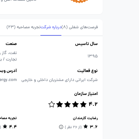
فرصت‌های شغلی
(8)
درباره شرکت
تجربه مصاحبه (23)
سال تاسیس
صنعت
نفت، گاز 
1395
تجارت / با
نوع فعالیت
آدرس وبس
شرکت ایرانی دارای مشتریان داخلی و خارجی
nergy.com
امتیاز سازمان
4.2
رضایت کارمندان
تجربه مصاح
4.4
3.6
(از 26 نظر )
(از 