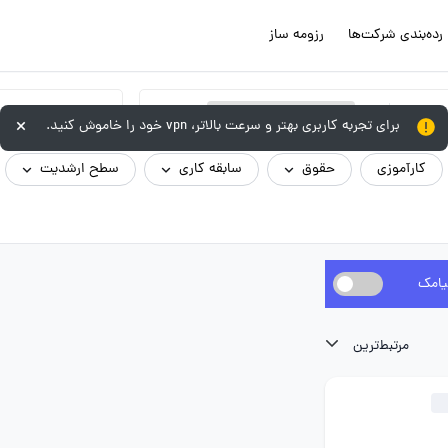
رده‌بندی شرکت‌ها
رزومه ساز
×
تکنسین فنی / تعمیرکار / کارگر ماهر
برای تجربه کاربری بهتر و سرعت بالاتر، vpn خود را خاموش کنید.
کارآموزی
حقوق
سابقه کاری
سطح ارشدیت
یامک