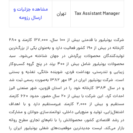
مشاهده جزئیات و
Tax Assistant Manager
تهران
ارسال رزومه
شرکت یونیلیور با قدمتی بیش از 100 سال، 127٬000 کارمند و 280
کارخانه در بیش از 190 کشور فعالیت دارد و به‌عنوان یکی از بزرگ‌ترین
تولیدکنندگان محصولات پرگردش در جهان شناخته می‌شود. سبد
محصولات یونیلیور شامل بیش از 400 برند در پنج گروه کسب‌وکار
زیبایی و تندرستی، بهداشت فردی، شوینده خانگی، تغذیه و بستنی
است. شرکت یونیلیور ایران در 14 مهر 1382 به‌صورت رسمی ثبت شد
و در سال 1384 کارخانه خود را در استان قزوین، شهر صنعتی البرز
احداث کرد. این شرکت با بیش از 20 سال حضور، حدود 660 کارمند
مستقیم و بیش از 2٬000 کارمند غیرمستقیم دارد و با اهداف
اشتغال‌زایی، تولید و منبع‌یابی داخلی، توانمندسازی جوانان و مشارکت
در رشد اقتصادی کشور، محصولاتش را با نام‌های تجاری مطرح روانه
بازار می‌کند. لیست جدیدترین موقعیت‌های شغلی یونیلیور ایران را