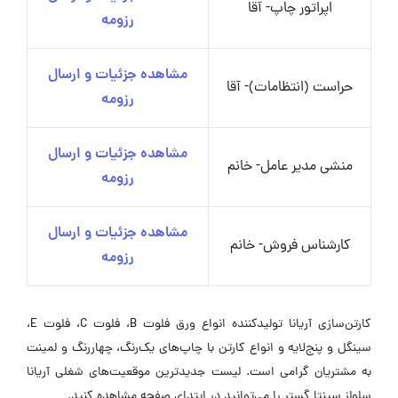
اپراتور چاپ- آقا
رزومه
مشاهده جزئیات و ارسال
حراست (انتظامات)- آقا
رزومه
مشاهده جزئیات و ارسال
منشی مدیر عامل- خانم
رزومه
مشاهده جزئیات و ارسال
کارشناس فروش- خانم
رزومه
کارتن‌سازی آریانا تولیدکننده انواع ورق فلوت B، فلوت C، فلوت E،
سینگل و پنج‌لایه و انواع کارتن با چاپ‌های یک‌رنگ، چهاررنگ و لمینت
به مشتریان گرامی است. لیست جدیدترین موقعیت‌های شغلی آریانا
سلولز سپنتا گستر را می‌توانید در ابتدای صفحه مشاهده کنید.