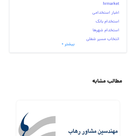
hrmarket
اخبار استخدامی
استخدام بانک
استخدام شهرها
انتخاب مسیر شغلی
بیشتر +
به‌روزرسانی‌های سایت (کارجویی)
تست‌های شخصیت‌ شناسی
جاب‌ویژن
حقوق و دستمزد
مطالب مشابه
رزومه
زندگی شغلی بهتر
فریلنسر
قانون کار
کارفرمایان
گزارش‌های آماری