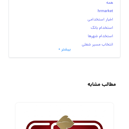
همه
hrmarket
اخبار استخدامی
استخدام بانک
استخدام شهرها
انتخاب مسیر شغلی
بیشتر +
به‌روزرسانی‌های سایت (کارجویی)
تست‌های شخصیت‌ شناسی
جاب‌ویژن
حقوق و دستمزد
مطالب مشابه
رزومه
زندگی شغلی بهتر
فریلنسر
قانون کار
کارفرمایان
گزارش‌های آماری