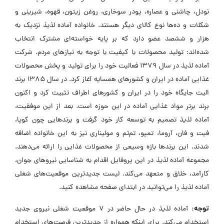
نودل، چاشنی و عصاره، پودر سوخاری، روغن زیتون، قهوه، شیرینی و
شکلات و ده‌ها نوع کالای دیگر هستند. خانواده آماده لذیذ نزدیک به
هزار و ششصد عضو دارد که بر پایه خواسته‌ای مشترک انتخاب
شده‌اند: تولید محصولات با کیفیت با توجه به نیازهای مردم. شرکت
آماده لذیذ در سال 1379 فعالیت خود را برای تولید و پخش محصولات
غذایی آماده در ایران و کشورهای همسایه آغاز کرد. در سال 1385 برند
الیت جایگاه خود را در ایران و کشورهای اطراف تثبیت کرد و اکنون
برند برتر مواد غذایی آماده در این حوزه است. بعد از این موفقیت،
آماده لذیذ تصمیم به توسعه کار خود گرفت و برندهایی چون کوپا،
فیت و فان، آروما، تمپو، تم‌تم و مولیناری نیز به این خانواده اضافه
شدند. این برندها بازه وسیعی از محصولات غذایی را ارائه می‌دهند.
مجموعه آماده لذیذ در این پروفایل اقدام به شناسایی نیروهای جوان،
کارآمد، خلاق و متعهد می‌کند. لیست جدیدترین موقعیت‌های شغلی
آماده لذیذ را می‌توانید در ابتدای صفحه مشاهده کنید.
توجه:
آماده لذیذ در حال حاضر در ۷ موقعیت شغلی نیروی جدید
استخدام می‌کند. برای اینکه همواره از جدیدترین فرصت‌های استخدام