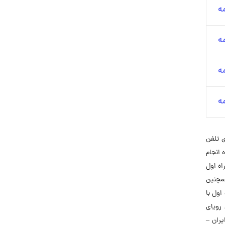
ه
ه
ه
ه
ی تلفن
اه انجام
رکین دارد. همراه اول
همچنین
 اول با
رویای
یران –