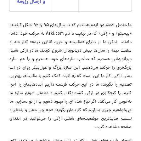
و ارسال رزومه
ما حاصل ادغام دو ایده هستیم که در سال‌های ۹۵ و ۹۶ شکل گرفتند؛
«بیمیتو» و «ازکی» که در نهایت با نام Azki.com به حرکت خود ادامه
دادند. زندگی ما از دنیای «مقایسه و خرید آنلاین بیمه» آغاز شد و
صنعت بیمه را سال‌ها پیش دریانوردان شروع کردند. ما در ازکی شبیه
دریانوردانی هستیم که صاحب سازه‌های خود هستیم و با هم سازه
بزرگ‌تری را حرکت می‌دهیم. این سازه بزرگ و غول‌پیکر روان در آب
یعنی ازکی! کار ما این است که به افراد کمک کنیم با مقایسه، بهترین
تصمیم را بگیرند. ما در این حرکت فرصت داریم ایده‌هایمان را اجرا
کنیم، با کنجکاوی در ازکی گشت‌وگذار کنیم و مطمئن شویم سازه ما
به‌خوبی کار می‌کند. اگر نیاز شد، آن را بهبود دهیم یا از نو بسازیم. ما
می‌خواهیم چیزی بسازیم که کاربرمان بگوید: «چه چیز خفن و باحالی!»
لیست جدیدترین موقعیت‌های شغلی ازکی را می‌توانید در ابتدای
صفحه مشاهده کنید.
توجه:
فرصت‌های شغلی که در این بخش مشاهده می‌کنید، تنها