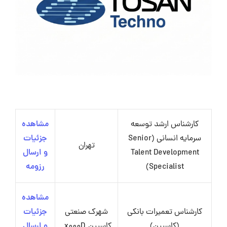
کارشناس ارشد توسعه
مشاهده
سرمایه انسانی (Senior
جزئیات
تهران
Talent Development
و ارسال
Specialist)
رزومه
مشاهده
کارشناس تعمیرات بانکی
شهرک صنعتی
جزئیات
(کاسپین)
کاسپین_x000D_
و ارسال