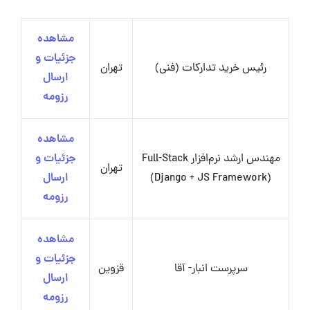
مشاهده
جزئیات و
رئیس خرید تدارکات (فنی)
تهران
ارسال
رزومه
مشاهده
مهندس ارشد نرم‌افزار Full-Stack
جزئیات و
تهران
(Django + JS Framework)
ارسال
رزومه
مشاهده
جزئیات و
سرپرست انبار- آقا
قزوین
ارسال
رزومه