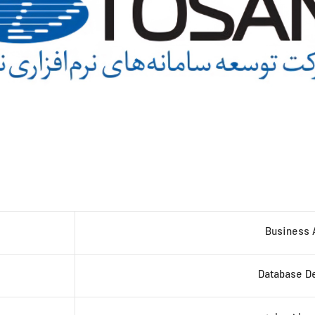
Business 
Database D