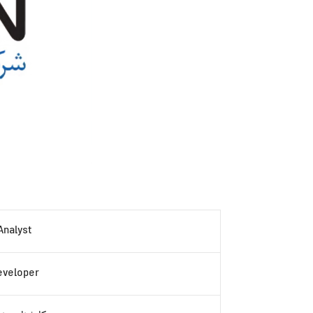
Analyst
eveloper