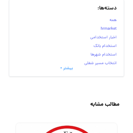
دسته‌ها:
همه
hrmarket
اخبار استخدامی
استخدام بانک
استخدام شهرها
انتخاب مسیر شغلی
بیشتر +
به‌روزرسانی‌های سایت (کارجویی)
تست‌های شخصیت‌ شناسی
جاب‌ویژن
حقوق و دستمزد
مطالب مشابه
رزومه
زندگی شغلی بهتر
فریلنسر
قانون کار