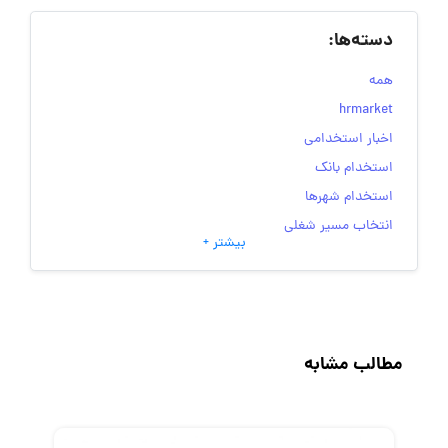
دسته‌ها:
همه
hrmarket
اخبار استخدامی
استخدام بانک
استخدام شهرها
انتخاب مسیر شغلی
بیشتر +
به‌روزرسانی‌های سایت (کارجویی)
تست‌های شخصیت‌ شناسی
جاب‌ویژن
حقوق و دستمزد
مطالب مشابه
رزومه
زندگی شغلی بهتر
فریلنسر