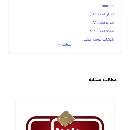
hrmarket
اخبار استخدامی
استخدام بانک
استخدام شهرها
انتخاب مسیر شغلی
بیشتر +
به‌روزرسانی‌های سایت (کارجویی)
تست‌های شخصیت‌ شناسی
جاب‌ویژن
حقوق و دستمزد
مطالب مشابه
رزومه
زندگی شغلی بهتر
فریلنسر
قانون کار
کارفرمایان
گزارش‌های آماری