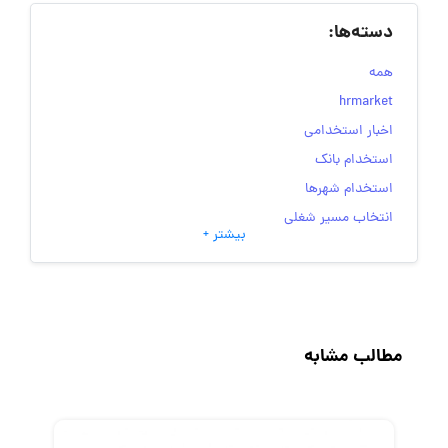
دسته‌ها:
همه
hrmarket
اخبار استخدامی
استخدام بانک
استخدام شهرها
انتخاب مسیر شغلی
بیشتر +
به‌روزرسانی‌های سایت (کارجویی)
تست‌های شخصیت‌ شناسی
جاب‌ویژن
حقوق و دستمزد
مطالب مشابه
رزومه
زندگی شغلی بهتر
فریلنسر