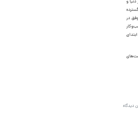
ریان دارد. با بومی‌سازی، استقرار و توسعه ERPهای برتر دنیا و
گسترده
فق در
های کسب‌وکار
ابتدای
فرصت‌های
ن دیدگاه