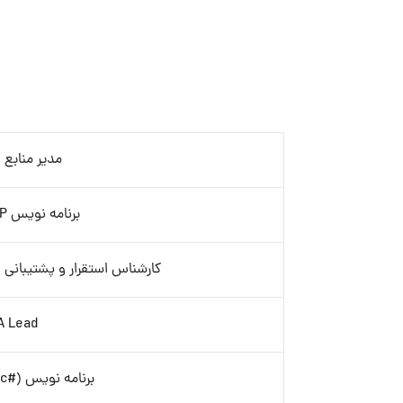
مدیر منابع 
برنامه نویس Odoo ERP
کارشناس استقرار و پشتیبانی Moodle و ماژول آموزش
A Lead
برنامه نویس Full-Stack (c#)