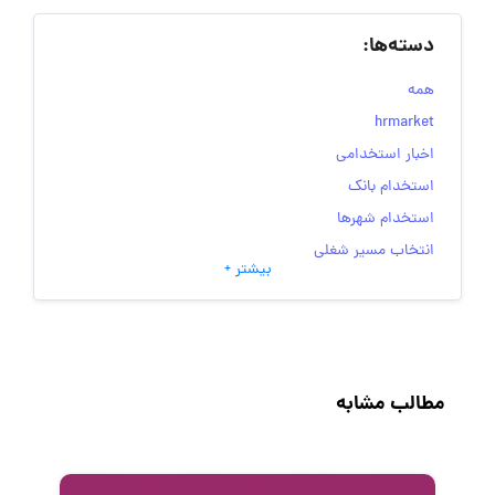
دسته‌ها:
همه
hrmarket
اخبار استخدامی
استخدام بانک
استخدام شهرها
انتخاب مسیر شغلی
بیشتر +
به‌روزرسانی‌های سایت (کارجویی)
تست‌های شخصیت‌ شناسی
جاب‌ویژن
حقوق و دستمزد
مطالب مشابه
رزومه
زندگی شغلی بهتر
فریلنسر