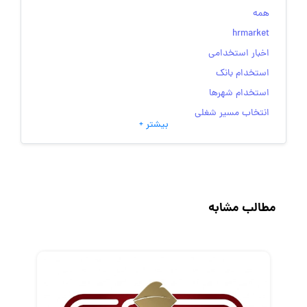
همه
hrmarket
اخبار استخدامی
استخدام بانک
استخدام شهرها
انتخاب مسیر شغلی
بیشتر +
به‌روزرسانی‌های سایت (کارجویی)
تست‌های شخصیت‌ شناسی
جاب‌ویژن
حقوق و دستمزد
مطالب مشابه
رزومه
زندگی شغلی بهتر
فریلنسر
قانون کار
کارفرمایان