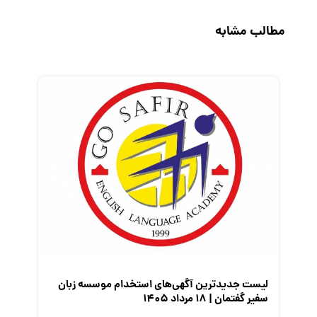
حقوق و دستمزد
مطالب مشابه
رزومه
زندگی شغلی بهتر
فریلنسر
قانون کار
کارفرمایان
گزارش‌های آماری
مصاحبه شغلی
معرفی شرکت ها
معرفی متخصصان منابع انسانی
معرفی مشاغل
نمایشگاه کار
لیست جدیدترین آگهی‌های استخدام موسسه زبان
سفیر گفتمان | ۱۸ مرداد ۱۴۰۵