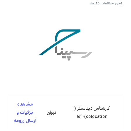
زمان مطالعه: 1دقیقه
مشاهده
کارشناس دیتاسنتر (
تهران
جزئیات و
colocation)- آقا
ارسال رزومه