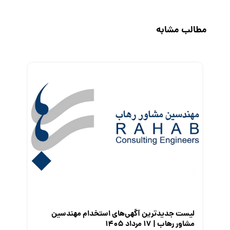
جاب‌ویژن
حقوق و دستمزد
مطالب مشابه
رزومه
زندگی شغلی بهتر
فریلنسر
قانون کار
کارفرمایان
گزارش‌های آماری
مصاحبه شغلی
معرفی شرکت ها
معرفی متخصصان منابع انسانی
معرفی مشاغل
نمایشگاه کار
لیست جدیدترین آگهی‌های استخدام مهندسین
مشاور رهاب | ۱۷ مرداد ۱۴۰۵