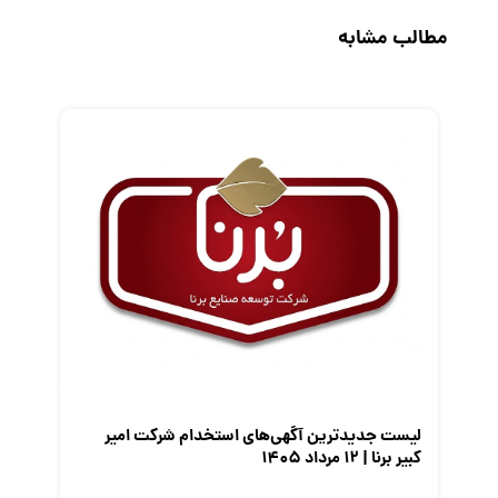
حقوق و دستمزد
مطالب مشابه
رزومه
زندگی شغلی بهتر
فریلنسر
قانون کار
کارفرمایان
گزارش‌های آماری
مصاحبه شغلی
معرفی شرکت ها
معرفی متخصصان منابع انسانی
معرفی مشاغل
نمایشگاه کار
لیست جدیدترین آگهی‌های استخدام شرکت امیر
کبیر برنا | ۱۲ مرداد ۱۴۰۵