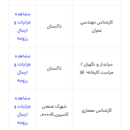
مشاهده
کارشناس مهندسی
جزئیات و
تاکستان
عمران
ارسال
رزومه
مشاهده
سرایدار و نگهبان /
جزئیات و
تاکستان
حراست کارخانه- آقا
ارسال
رزومه
مشاهده
شهرک صنعتی
جزئیات و
کارشناس معماری
کاسپین_x000D_
ارسال
رزومه