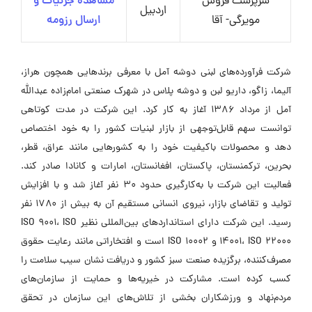
سرپرست فروش
مشاهده جزئیات و
اردبیل
مویرگی- آقا
ارسال رزومه
شرکت فرآورده‌های لبنی دوشه آمل با معرفی برندهایی همچون هراز،
آلیما، زاگو، داریو لبن و دوشه پلاس در شهرک صنعتی امام‌زاده عبدالله
آمل از مرداد ۱۳۸۶ آغاز به کار کرد. این شرکت در مدت کوتاهی
توانست سهم قابل‌توجهی از بازار لبنیات کشور را به خود اختصاص
دهد و محصولات باکیفیت خود را به کشورهایی مانند عراق، قطر،
بحرین، ترکمنستان، پاکستان، افغانستان، امارات و کانادا صادر کند.
فعالیت این شرکت با به‌کارگیری حدود ۳۰ نفر آغاز شد و با افزایش
تولید و تقاضای بازار، نیروی انسانی مستقیم آن به بیش از ۱۷۸۰ نفر
رسید. این شرکت دارای استانداردهای بین‌المللی نظیر ISO 9001، ISO
14001، ISO 22000 و ISO 10002 است و افتخاراتی مانند رعایت حقوق
مصرف‌کننده، برگزیده صنعت سبز کشور و دریافت نشان سیب سلامت را
کسب کرده است. مشارکت در خیریه‌ها و حمایت از سازمان‌های
مردم‌نهاد و ورزشکاران بخشی از تلاش‌های این سازمان در تحقق