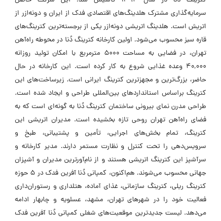
کترینگ دُنا در سال ۱۳۹۴ تأسیس شد. این شرکت حاصل
سرمایه‌گذاری مشترک هلدینگ‌های اقتصادی فدک از ایران و دونه‌ازر از
اتریش است. هلدینگ اتریشی دونه‌ازر یکی از برجسته‌ترین کترینگ‌های
قاره سبز محسوب می‌شود. اولین کارخانه کترینگ دُنا در محوطه راه‌آهن
تهران، در فضایی به مساحت ۵۰۰۰ مترمربع با امکان تولید روزانه
۴۰,۰۰۰ وعده غذایی شروع به کار کرده است. این کارخانه در حال
حاضر، بزرگ‌ترین و مجهزترین کترینگ ایرانی است. زیرساخت‌های این
کترینگ براساس استانداردهای بین‌المللی طراحی و ایجاد شده است.
طراحی مدرن نمای بیرونی ساختمان کترینگ دُنا به گونه‌ای است که به
فضای راه‌آهن تهران روحی تازه بخشیده است. مدیران اتریشی این
کترینگ، تمام بخش‌های اجرایی، تأمین و پشتیبانی، طبخ و
سرویس‌دهی را تحت کنترل و نظارت مستمر دارند. مدیر کارخانه و
سرآشپز این کترینگ اتریشی هستند و از نام‌آورترین مدیران و آشپزان
جهانی محسوب می‌شوند. هم‌اکنون، کمپانی دُنا آفرین فدک در ۵ حوزه
کترینگ ریلی، کترینگ سازمانی، غذای آماده، هتلداری و رستوران‌داری
فعالیت خود را در شهرهای تهران، مشهد، عسلویه و چابهار ادامه
می‌دهد. لیست جدیدترین موقعیت‌های شغلی کمپانی دُنا آفرین فدک