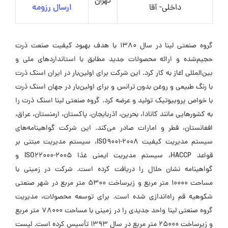
تهران
داخلی- آقا
ارسال رزومه
گروه صنعتی لینا در سال 1380 با هدف بهبود کیفیت صنعت ذرت
حجیم‌شده و ارائه محصولات جدید مطابق با استانداردهای ملی و
بین‌المللی آغاز به کار کرد. این شرکت برای اولین‌بار در ایران اسنک ذرت
با رنگ طبیعی و روغن بدون ترانس و برای اولین‌بار در جهان اسنک ذرت
با خواص پروبیوتیک تولید و عرضه کرد. گروه صنعتی لینا اسنک ذرت را
به کشورهایی مانند کانادا، بحرین، آذربایجان، پاکستان، ارمنستان، عراق،
افغانستان، قطر و امارات صادر می‌کند. این شرکت گواهینامه‌های
سیستم مدیریت کیفیت ISO9001-2008، سیستم مدیریت مبتنی بر
قواعد HACCP، سیستم مدیریت ایمنی غذا ISO22000-2005 و
گواهینامه نشان حلال را دریافت کرده است. شرکت در زمینی با
مساحت 10000 متر مربع و زیرساخت 5300 متر مربع در شهر صنعتی
شکوهیه قم راه‌اندازی شده است. برای توسعه محصولات، مدیریت
گروه صنعتی لینا واحد جدیدی را در زمینی با مساحت 78000 متر مربع
و زیرساخت 25000 متر مربع در سال 1393 تأسیس کرده است. لیست