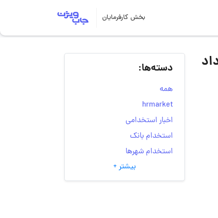
بخش کارفرمایان
عه صنایع سرو سبز روشا | ۱۹ خرداد
دسته‌ها:
همه
hrmarket
اخبار استخدامی
استخدام بانک
استخدام شهرها
بیشتر +
انتخاب مسیر شغلی
به‌روزرسانی‌های سایت
(کارجویی)
تست‌های شخصیت‌ شناسی