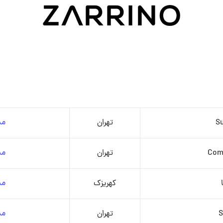
Su
تهران
مش
Comm
تهران
مش
کهریزک
مش
S
تهران
مش