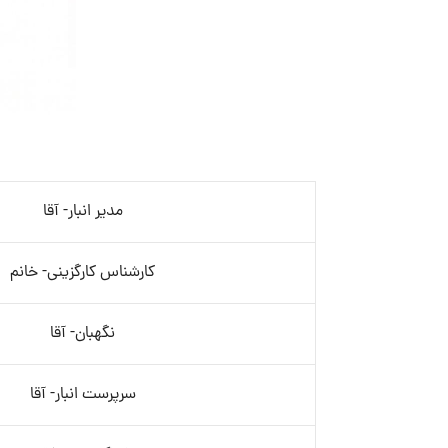
مدیر انبار- آقا
کارشناس کارگزینی- خانم
نگهبان- آقا
سرپرست انبار- آقا