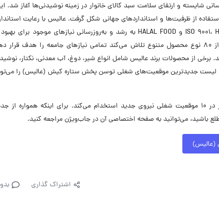
 در سال ۱۳۸۱ با هدف خدمت‌رسانی شایسته و ارتقای سلامت سبد کالای خانوار در زمینه نوشیدنی‌ها آغاز شد. 
و استفاده از ظرفیت‌ها و استانداردهای جهانی شکل گرفت. عالیس با رعایت استاندا
مانند ISO 9001، HACCP، ISO 22000، ISO 14001، OHSAS 18001، IR و HALAL FOOD به رشد و به‌روزرسانی نیازهای موجود بر
بین‌المللی خود ادامه می‌دهد. این گروه با تولید بیش از ۸۰ نوع محصول متنوع تلاش می‌کند تمامی نیازهای جامعه را هدف قرا
رسد. برخی از محصولات برند عالیس شامل انواع شیر، دوغ، آب معدنی، نکتار، نوشید
ند. لیست جدیدترین موقعیت‌های شغلی توسن پخش ستاره کیش (عالیس) را می‌توا
توسن پخش ستاره کیش (عالیس) در حال حاضر در ۱۰ موقعیت شغلی نیروی جدید استخدام می‌کند. برای اینکه همواره از
باشید، می‌توانید به صفحه اختصاصی آن در جاب‌ویژن مراجعه کنید.
(عالیس)
اشتراک گذاری
بدو