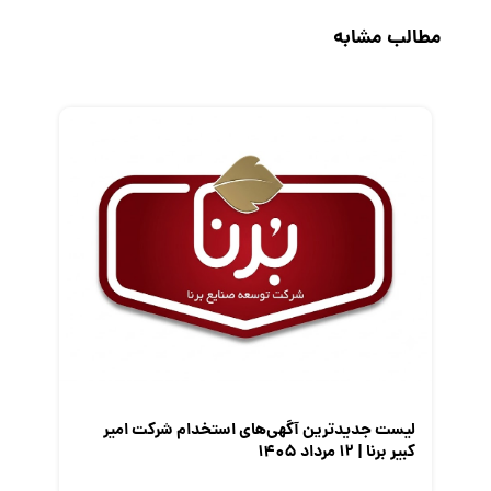
حقوق و دستمزد
مطالب مشابه
رزومه
زندگی شغلی بهتر
فریلنسر
قانون کار
کارفرمایان
گزارش‌های آماری
مصاحبه شغلی
معرفی شرکت ها
معرفی متخصصان منابع انسانی
معرفی مشاغل
نمایشگاه کار
لیست جدیدترین آگهی‌های استخدام شرکت امیر
کبیر برنا | ۱۲ مرداد ۱۴۰۵