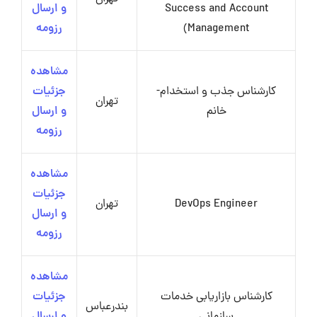
Success and Account
و ارسال
Management)
رزومه
مشاهده
کارشناس جذب و استخدام-
جزئیات
تهران
خانم
و ارسال
رزومه
مشاهده
جزئیات
DevOps Engineer
تهران
و ارسال
رزومه
مشاهده
کارشناس بازاریابی خدمات
جزئیات
بندرعباس
سازمانی
و ارسال