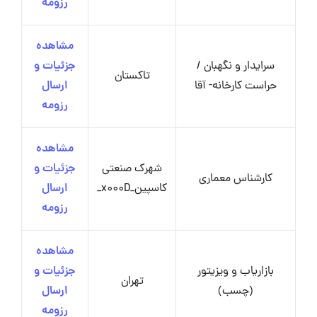
رزومه
مشاهده
سرایدار و نگهبان /
جزئیات و
تاکستان
حراست کارخانه- آقا
ارسال
رزومه
مشاهده
شهرک صنعتی
جزئیات و
کارشناس معماری
کاسپین_x000D_
ارسال
رزومه
مشاهده
بازاریاب و ویزیتور
جزئیات و
تهران
(چسب)
ارسال
رزومه