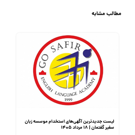
حقوق و دستمزد
مطالب مشابه
رزومه
زندگی شغلی بهتر
فریلنسر
قانون کار
کارفرمایان
گزارش‌های آماری
مصاحبه شغلی
معرفی شرکت ها
معرفی متخصصان منابع انسانی
معرفی مشاغل
نمایشگاه کار
لیست جدیدترین آگهی‌های استخدام موسسه زبان
سفیر گفتمان | ۱۸ مرداد ۱۴۰۵