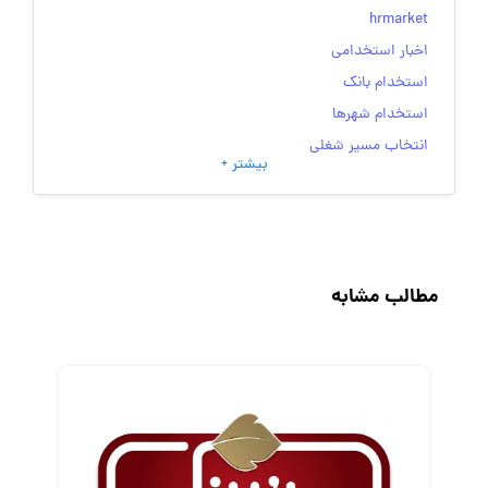
hrmarket
اخبار استخدامی
استخدام بانک
استخدام شهرها
انتخاب مسیر شغلی
بیشتر +
به‌روزرسانی‌های سایت (کارجویی)
تست‌های شخصیت‌ شناسی
جاب‌ویژن
حقوق و دستمزد
مطالب مشابه
رزومه
زندگی شغلی بهتر
فریلنسر
قانون کار
کارفرمایان
گزارش‌های آماری