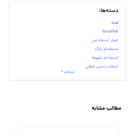
دسته‌ها:
همه
hrmarket
اخبار استخدامی
استخدام بانک
استخدام شهرها
انتخاب مسیر شغلی
بیشتر +
به‌روزرسانی‌های سایت (کارجویی)
تست‌های شخصیت‌ شناسی
جاب‌ویژن
حقوق و دستمزد
مطالب مشابه
رزومه
زندگی شغلی بهتر
فریلنسر